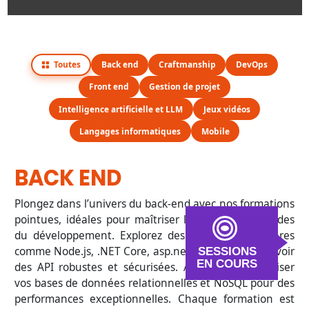
Toutes
Back end
Craftmanship
DevOps
Front end
Gestion de projet
Intelligence artificielle et LLM
Jeux vidéos
Langages informatiques
Mobile
BACK END
Plongez dans l’univers du back-end avec nos formations
pointues, idéales pour maîtriser les fondations solides
du développement. Explorez des technologies phares
comme Node.js, .NET Core, asp.net core, pour concevoir
SESSIONS
EN COURS
des API robustes et sécurisées. Apprenez à optimiser
vos bases de données relationnelles et NoSQL pour des
performances exceptionnelles. Chaque formation est