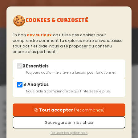
🍪
NOS
COOKIES & CURIOSITÉ
FORMATIONS
En bon
dev curieux
, on utilise des cookies pour
EXCELLENCE
comprendre comment tu explores notre univers. Laisse
tout actif et aide-nous à te proposer du contenu
TECHNIQUE
encore plus pertinent !
POUR
DÉVELOPPEURS
🔒 Essentiels
Toujours actifs — le site en a besoin pour fonctionner.
📊 Analytics
Accueil
>
Excellence Technique
Nous aide à comprendre ce qui t'intéresse le plus.
Restez à la pointe de la technologie avec nos formations
🚀 Tout accepter
techniques dédiées aux développeurs exigeants. Vous y
(recommandé)
découvrirez les dernières versions des frameworks, les
Sauvegarder mes choix
bonnes pratiques actuelles et les outils professionnels
pour un code moderne, propre et maintenable. Mais
Refuser les optionnels