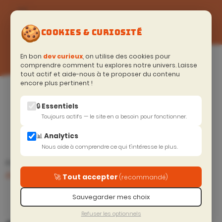
🍪
COOKIES & CURIOSITÉ
En bon
dev curieux
, on utilise des cookies pour
comprendre comment tu explores notre univers. Laisse
tout actif et aide-nous à te proposer du contenu
encore plus pertinent !
Accueil
>
Soyeux curieux (Blog)
Résumé
🔒 Essentiels
Toujours actifs — le site en a besoin pour fonctionner.
📊 Analytics
Nous aide à comprendre ce qui t'intéresse le plus.
Curious news du 16
Journal d'une
Prec.
Suiv.
avril 2025
application .net core 2.0 -
🚀 Tout accepter
(recommandé)
C'était quoi le contexte
SESSIONS
Sauvegarder mes choix
EN COURS
Refuser les optionnels