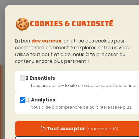
FORMATIONS
🍪
TECHNIQUES
COOKIES & CURIOSITÉ
Des offres co
En bon
dev curieux
, on utilise des cookies pour
tech.
comprendre comment tu explores notre univers.
Certifié Quali
Laisse tout actif et aide-nous à te proposer du
contenu encore plus pertinent !
🔒 Essentiels
Nouveau
Offre phare
Toujours actifs — le site en a besoin pour fonctionner.
FORMATION C
📊 Analytics
Nous aide à comprendre ce qui t'intéresse le plus.
ENTREPRISE
🚀 Tout accepter
(recommandé)
2 jours pour rendre votre équipe au