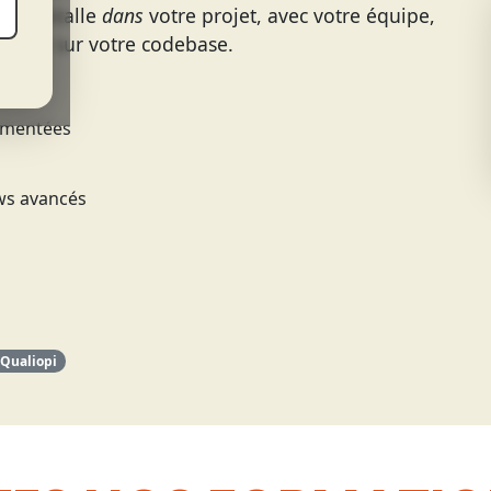
 l'installe
dans
votre projet, avec votre équipe,
ement sur votre codebase.
umentées
ws avancés
Qualiopi