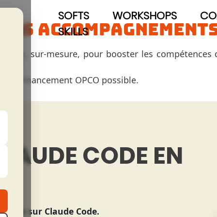
IAS
SOFTS
WORKSHOPS
CO
NOS ACCOMPAGNEMENT
POUR
SKILLS
LES
ncrètes, sur-mesure, pour booster les compétences 
DEVS
opi — Financement OPCO possible.
LAUDE CODE EN
tonome sur Claude Code.