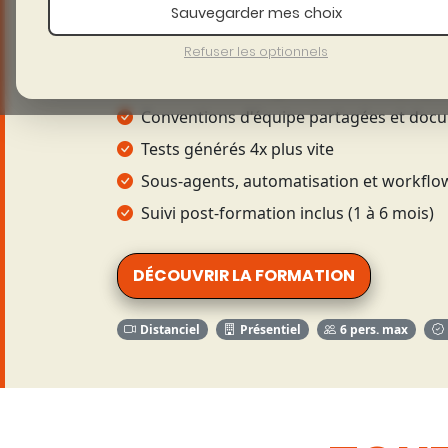
On ne vous forme pas
à
Claude Code. On
Sauvegarder mes choix
sur votre code. 65% de pratique, direct
Refuser les optionnels
CLAUDE.md configuré pour votre projet
Conventions d'équipe partagées et doc
Tests générés 4x plus vite
Sous-agents, automatisation et workflo
Suivi post-formation inclus (1 à 6 mois)
DÉCOUVRIR LA FORMATION
Distanciel
Présentiel
6 pers. max