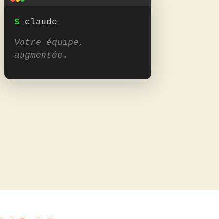
$
claude
Votre équipe,
augmentée.