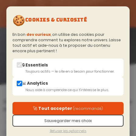
🍪
COOKIES & CURIOSITÉ
En bon
dev curieux
, on utilise des cookies pour
NOS
comprendre comment tu explores notre univers. Laisse
tout actif et aide-nous à te proposer du contenu
WORKSHOPS
encore plus pertinent !
🔒 Essentiels
Toujours actifs — le site en a besoin pour fonctionner.
📊 Analytics
Accueil
>
Workshops
Nous aide à comprendre ce qui t'intéresse le plus.
Des ateliers courts (2 à 4h), gratuits ou payants, pour
🚀 Tout accepter
progresser rapidement sur un sujet technique précis.
(recommandé)
Sauvegarder mes choix
Refuser les optionnels