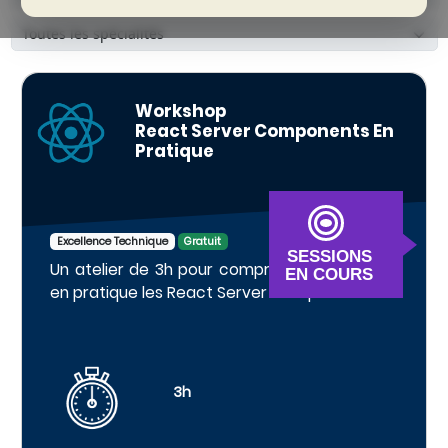
Workshop
React Server Components En
Pratique
Excellence Technique
Gratuit
SESSIONS
Un atelier de 3h pour comprendre et mettre
EN COURS
en pratique les React Server Components.
3h