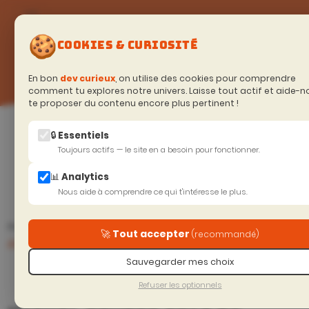
🍪
COOKIES & CURIOSITÉ
En bon
dev curieux
, on utilise des cookies pour comprendre
comment tu explores notre univers. Laisse tout actif et aide-n
te proposer du contenu encore plus pertinent !
Accueil
>
Soyeux curieux (Blog)
🔒 Essentiels
Résumé
Toujours actifs — le site en a besoin pour fonctionner.
📊 Analytics
Nous aide à comprendre ce qui t'intéresse le plus.
Curious news du 16
Journal d'une
Prec.
Suiv.
🚀 Tout accepter
(recommandé)
avril 2025
application .net core 2.0 -
C'était quoi le contexte
Sauvegarder mes choix
Refuser les optionnels