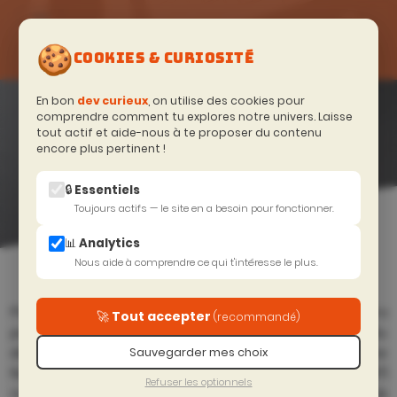
🍪
COOKIES & CURIOSITÉ
FORMATIONS
En bon
dev curieux
, on utilise des cookies pour
BACK END
—
comprendre comment tu explores notre univers. Laisse
tout actif et aide-nous à te proposer du contenu
CATALOGUE
encore plus pertinent !
DEVTOBECURIOUS
🔒 Essentiels
Toujours actifs — le site en a besoin pour fonctionner.
📊 Analytics
Accueil
>
Excellence Technique
>
Back end
Nous aide à comprendre ce qui t'intéresse le plus.
Plongez dans l’univers du back-end avec nos formations
🚀 Tout accepter
(recommandé)
pointues, idéales pour maîtriser les fondations solides du
développement. Explorez des technologies phares comme
Sauvegarder mes choix
Node.js, .NET Core, asp.net core, pour concevoir des API
Refuser les optionnels
robustes et sécurisées. Apprenez à optimiser vos bases de