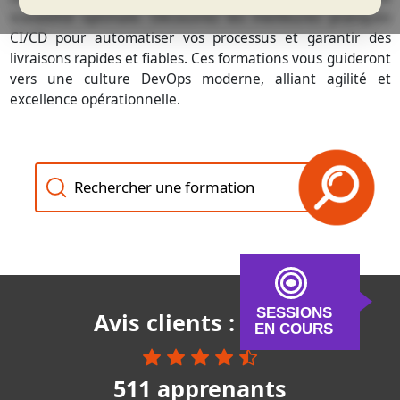
scalabilité optimale. Découvrez les meilleures pratiques
CI/CD pour automatiser vos processus et garantir des
livraisons rapides et fiables. Ces formations vous guideront
vers une culture DevOps moderne, alliant agilité et
excellence opérationnelle.
Recherche des formations
SESSIONS
Avis clients : 4,8 / 5
EN COURS
511 apprenants