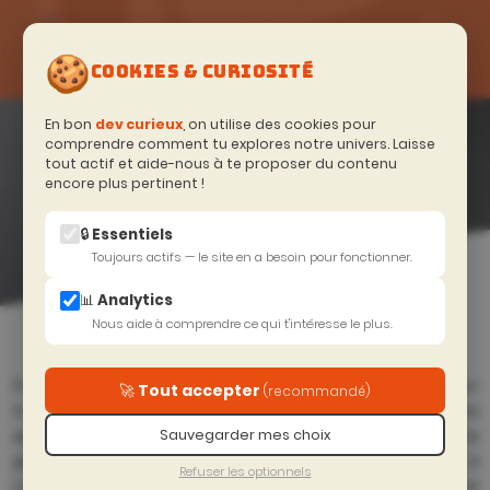
🍪
COOKIES & CURIOSITÉ
FORMATIONS
En bon
dev curieux
, on utilise des cookies pour
DEVOPS
—
comprendre comment tu explores notre univers. Laisse
tout actif et aide-nous à te proposer du contenu
CATALOGUE
encore plus pertinent !
DEVTOBECURIOUS
🔒 Essentiels
Toujours actifs — le site en a besoin pour fonctionner.
📊 Analytics
Accueil
>
Excellence Technique
>
DevOps
Nous aide à comprendre ce qui t'intéresse le plus.
Explorez nos formations DevOps, conçues pour
🚀 Tout accepter
(recommandé)
transformer votre façon de développer et déployer vos
applications. Maîtrisez les fondamentaux de Git pour une
Sauvegarder mes choix
gestion de code collaborative et efficace, et apprenez à
Refuser les optionnels
containeriser vos applications avec Docker pour une