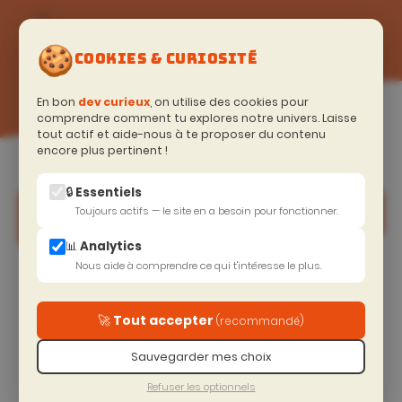
🍪
COOKIES & CURIOSITÉ
En bon
dev curieux
, on utilise des cookies pour
comprendre comment tu explores notre univers. Laisse
tout actif et aide-nous à te proposer du contenu
encore plus pertinent !
Accueil
>
Excellence Technique
>
Front end
🔒 Essentiels
Accompagnement post-formation
Toujours actifs — le site en a besoin pour fonctionner.
📊 Analytics
Nous aide à comprendre ce qui t'intéresse le plus.
Prolongez votre montée en compétences
Essentiel
Accompagné
Premium
🚀 Tout accepter
(recommandé)
-22%
Formation +
Formation +
Formation
2h coaching
Sauvegarder mes choix
Pack 15h
seule
post-
coaching
formation
Refuser les optionnels
2 100€ HT
post-
2 280€ HT