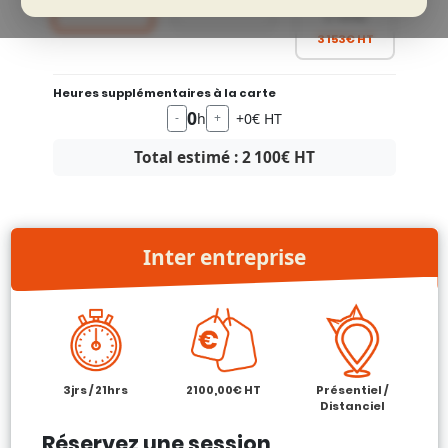
formation
(-22%)
3 153€ HT
Heures supplémentaires à la carte
0
h
+0€ HT
-
+
Total estimé :
2 100
€ HT
Inter entreprise
3jrs / 21hrs
2100,00€ HT
Présentiel /
Distanciel
Réservez une session