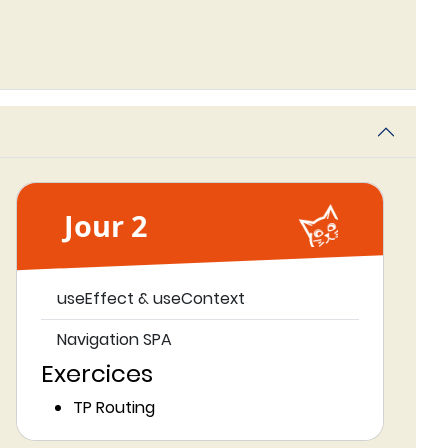
Jour 2
useEffect & useContext
Navigation SPA
Exercices
TP Routing