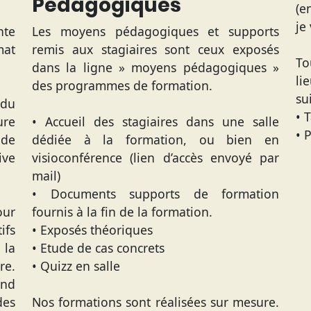
Pédagogiques
(e
je
nte
Les moyens pédagogiques et supports
mat
remis aux stagiaires sont ceux exposés
To
dans la ligne » moyens pédagogiques »
li
des programmes de formation.
su
 du
• 
re
• Accueil des stagiaires dans une salle
• 
ode
dédiée à la formation, ou bien en
ive
visioconférence (lien d’accès envoyé par
mail)
• Documents supports de formation
our
fournis à la fin de la formation.
ifs
• Exposés théoriques
la
• Etude de cas concrets
re.
• Quizz en salle
end
des
Nos formations sont réalisées sur mesure.