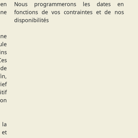
 en
Nous programmerons les dates en
une
fonctions de vos contraintes et de nos
disponibilités
une
ule
ins
Ces
 de
in,
ief
tif
ion
 la
 et