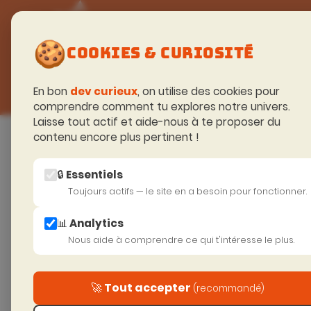
FORMATIONS
🍪
TECHNIQUES
COOKIES & CURIOSITÉ
En bon
dev curieux
, on utilise des cookies pour
comprendre comment tu explores notre univers.
Laisse tout actif et aide-nous à te proposer du
Accueil
>
Excellence Technique
>
Front end
contenu encore plus pertinent !
🔒 Essentiels
Toujours actifs — le site en a besoin pour fonctionner.
FORM
📊 Analytics
TYP
Nous aide à comprendre ce qui t'intéresse le plus.
FON
🚀 Tout accepter
(recommandé)
P