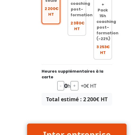
seule
coaching
+
2 200€
post-
Pack
HT
formation
15h
coaching
2 380€
post-
HT
formation
(-22%)
3 253€
HT
Heures supplémentaires à la
carte
0
h
+0€ HT
-
+
Total estimé :
2 200
€ HT
Inter entreprise