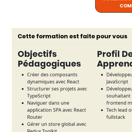
COMP
Cette formation est faite pour vous
Objectifs
Profil D
Pédagogiques
Appren
Créer des composants
Développeu
dynamiques avec React
JavaScript
Structurer ses projets avec
Développe
TypeScript
souhaitant
Naviguer dans une
frontend 
application SPA avec React
Tech lead 
Router
fullstack
Gérer un store global avec
Redux Toolkit