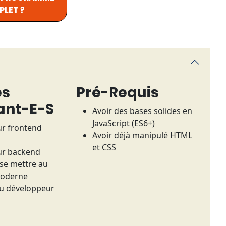
LET ?
es
Pré-Requis
ant-E-S
Avoir des bases solides en
JavaScript (ES6+)
r frontend
Avoir déjà manipulé HTML
et CSS
ur backend
 se mettre au
moderne
ou développeur