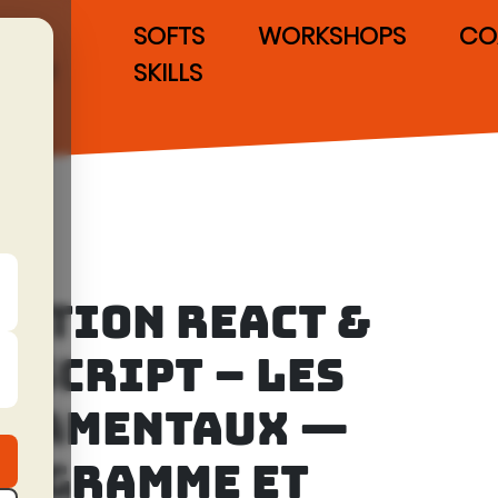
IAS
SOFTS
WORKSHOPS
CO
POUR
SKILLS
LES
DEVS
ATION REACT &
ESCRIPT – LES
DAMENTAUX —
ROGRAMME ET