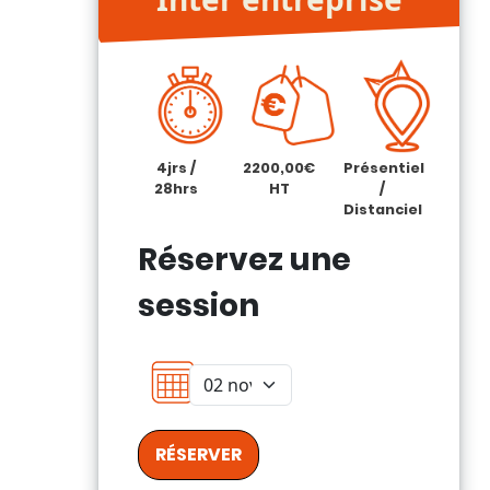
4jrs /
2200,00€
Présentiel
28hrs
HT
/
Distanciel
Réservez une
session
RÉSERVER