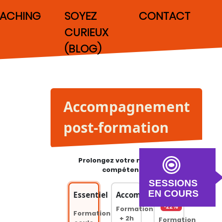
ACHING
SOYEZ
CONTACT
CURIEUX
(BLOG)
Accompagnement
post-formation
Prolongez votre montée en
compétences
SESSIONS
EN COURS
Essentiel
Accompagné
Premium
-22%
Formation
Formation
+ 2h
Formation